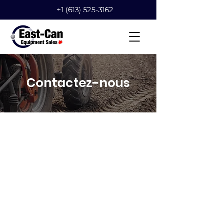
+1 (613) 525-3162
Contactez-nou
s
Vous avez encore des
questions?
Vous pouvez nous contacter en
utilisant les coordonnées fournies
ici ou le formulaire de cette page.
Adresse