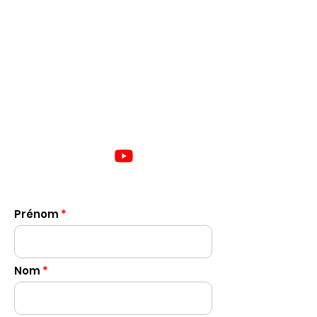
19711 County Road 25, Apple Hill,
Ontario, Canada
Numéro de Téléphone
+1 (613) 525-3162
Couriel
sales@east-can.com
parts@east-can.com
Médias Sociaux
Prénom
Nom