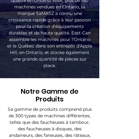
qualité en Ontario. Avec plus de 150
machines vendues en Ontario, la
marque SaMASZ a connu une
croissance rapide grâce à leur passion
pour la création d'équipements
durables et de haute qualité. East-Can
assemble les machines pour l'Ontario
et le Québec dans son entrepôt d'Apple
Hill, en Ontario, et stocke également
une grande quantité de pièces sur
place.
Notre Gamme de
Produits
Sa gamme de produits comprend plus
de 300 types de machines différentes,
telles que des faucheuses à tambour,
des faucheuses à disques, des
andaineurs, des faneuses, des râteaux,