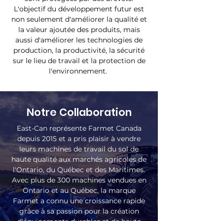
L'objectif du développement futur est
non seulement d'améliorer la qualité et
la valeur ajoutée des produits, mais
aussi d'améliorer les technologies de
production, la productivité, la sécurité
sur le lieu de travail et la protection de
l'environnement.
Notre Collaboration
East-Can représente Farmet Canada
depuis 2015 et a pris plaisir à vendre
leurs machines de travail du sol de
haute qualité aux marchés agricoles de
l'Ontario, du Québec et des Maritimes.
Avec plus de 300 machines vendues en
Ontario et au Québec, la marque
Farmet a connu une croissance rapide
grâce à sa passion pour la création